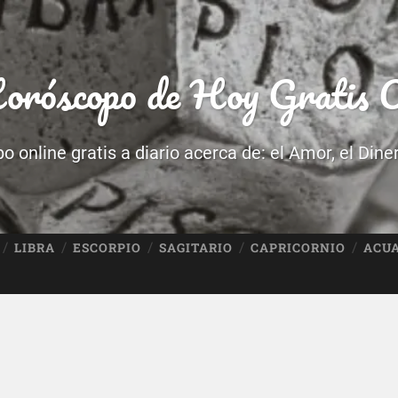
róscopo de Hoy Gratis O
 online gratis a diario acerca de: el Amor, el Dine
LIBRA
ESCORPIO
SAGITARIO
CAPRICORNIO
ACU