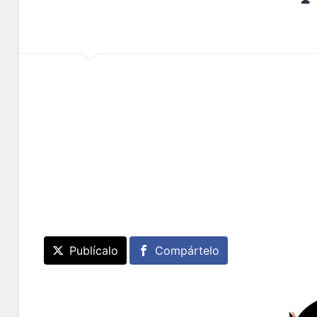
Publícalo
Compártelo