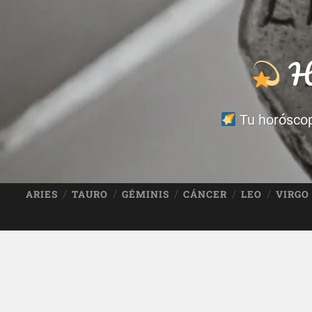
Ho
Tu horóscopo
ARIES
TAURO
GÉMINIS
CÁNCER
LEO
VIRGO