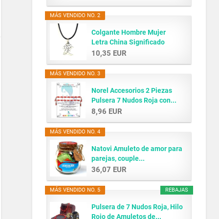
MÁS VENDIDO NO. 2
Colgante Hombre Mujer
Letra China Significado
AMOR...
10,35 EUR
MÁS VENDIDO NO. 3
Norel Accesorios 2 Piezas
Pulsera 7 Nudos Roja con...
8,96 EUR
MÁS VENDIDO NO. 4
Natovi Amuleto de amor para
parejas, couple...
36,07 EUR
MÁS VENDIDO NO. 5
REBAJAS
Pulsera de 7 Nudos Roja, Hilo
Rojo de Amuletos de...