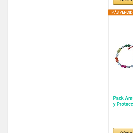
MÁS VENDIDO
Pack Amu
y Protec
Pulsera 7
Oferta