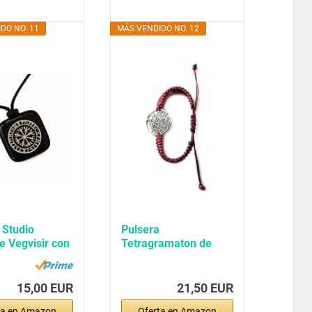
DO NO. 11
MÁS VENDIDO NO. 12
 Studio
Pulsera
e Vegvisir con
Tetragramaton de
ollar...
acero inoxidable,
Amuleto...
15,00 EUR
21,50 EUR
ta en Amazon
Oferta en Amazon