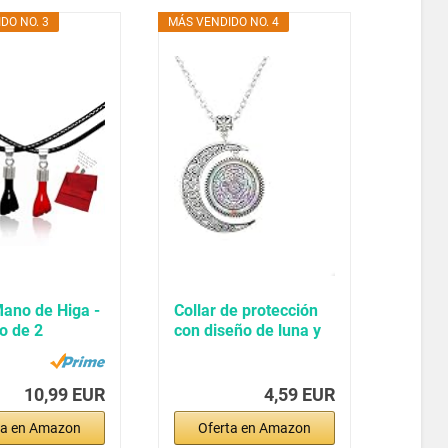
DO NO. 3
MÁS VENDIDO NO. 4
Mano de Higa -
Collar de protección
o de 2
con diseño de luna y
s de la...
ángel...
10,99 EUR
4,59 EUR
ta en Amazon
Oferta en Amazon