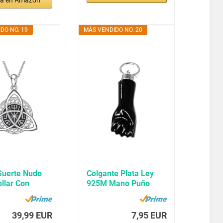
DO NO. 19
MÁS VENDIDO NO. 20
Suerte Nudo
Colgante Plata Ley
ollar Con
925M Mano Puño
e...
Higa Negro...
39,99 EUR
7,95 EUR