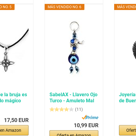
 NO. 5
MÁS VENDIDO NO. 6
MÁS VENDI
e la bruja es
SabelAX - Llavero Ojo
Joyería
lo mágico
Turco - Amuleto Mal
de Bue
de Ojo -...
para...
(11)
17,50 EUR
10,99 EUR
 en Amazon
Ofer
Oferta en Amazon