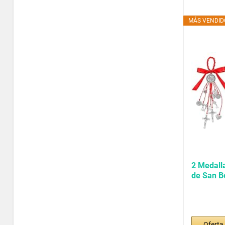
MÁS VENDIDO
2 Medall
de San B
Protecció
Oferta