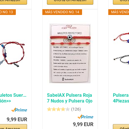
 NO. 13
MÁS VENDIDO NO. 14
MÁS VENDI
letos Suerte
SabelAX Pulsera Roja
Pulsera
ción>>
7 Nudos y Pulsera Ojo
4Piezas
...
Turco,...
Buene S
(126)
9,99 EUR
9,99 EUR
 en Amazon
Ofer