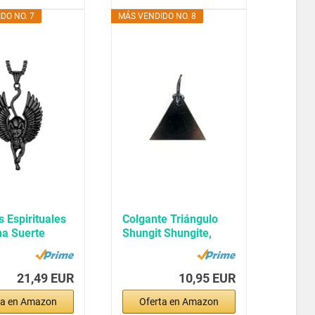
DO NO. 7
MÁS VENDIDO NO. 8
s Espirituales
Colgante Triángulo
na Suerte
Shungit Shungite,
Shungita,...
21,49 EUR
10,95 EUR
ta en Amazon
Oferta en Amazon