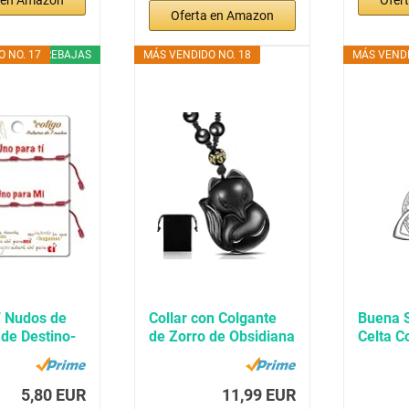
Oferta en Amazon
 NO. 17
REBAJAS
MÁS VENDIDO NO. 18
MÁS VENDI
7 Nudos de
Collar con Colgante
Buena 
 de Destino-
de Zorro de Obsidiana
Celta C
Collar...
Colgant
5,80 EUR
11,99 EUR