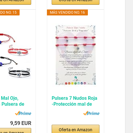
DO NO. 15
MÁS VENDIDO NO. 16
 Mal Ojo,
Pulsera 7 Nudos Roja
 Pulsera de
-Protección mal de
uerte...
ojo-...
9,59 EUR
Oferta en Amazon
ta en Amazon