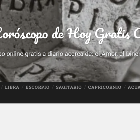
róscopo de Hoy Gratis O
 online gratis a diario acerca de: el Amor, el Dine
LIBRA
ESCORPIO
SAGITARIO
CAPRICORNIO
ACU