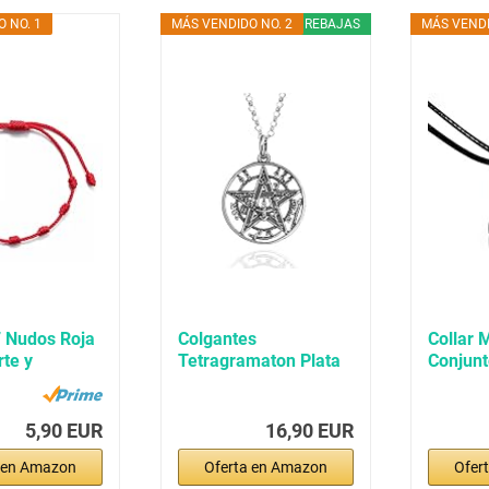
 NO. 1
MÁS VENDIDO NO. 2
REBAJAS
MÁS VENDI
7 Nudos Roja
Colgantes
Collar 
rte y
Tetragramaton Plata
Conjunt
n -...
De Ley 925,
amuleto
Amuletos...
5,90 EUR
16,90 EUR
 en Amazon
Oferta en Amazon
Ofer