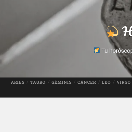
Ho
Tu horóscopo
ARIES
TAURO
GÉMINIS
CÁNCER
LEO
VIRGO