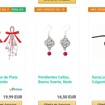
 NO. 9
REBAJAS
MÁS VENDIDO NO. 10
MÁS VENDI
as de Plata
Pendientes Celtas,
XanaLú
enito
Buena Suerte, Nudo
Colgant
n...
Sin Fin,...
runas, c
19,99 EUR
16,50 EUR
 en Amazon
Oferta en Amazon
Ofer