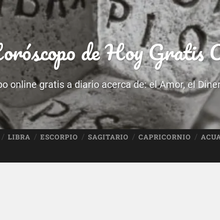
róscopo de Hoy Gratis O
 online gratis a diario acerca de: el Amor, el Dine
LIBRA
ESCORPIO
SAGITARIO
CAPRICORNIO
ACU