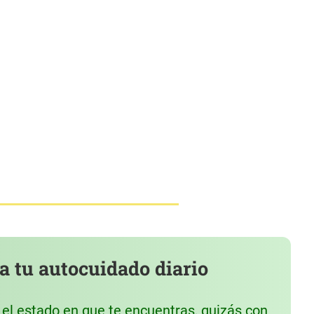
a tu autocuidado diario
el estado en que te encuentras, quizás con