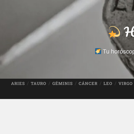
Ho
Tu horóscopo
ARIES
TAURO
GÉMINIS
CÁNCER
LEO
VIRGO