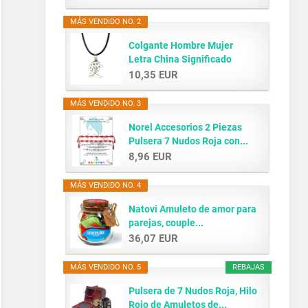
MÁS VENDIDO NO. 2
Colgante Hombre Mujer
Letra China Significado
AMOR...
10,35 EUR
MÁS VENDIDO NO. 3
Norel Accesorios 2 Piezas
Pulsera 7 Nudos Roja con...
8,96 EUR
MÁS VENDIDO NO. 4
Natovi Amuleto de amor para
parejas, couple...
36,07 EUR
MÁS VENDIDO NO. 5
REBAJAS
Pulsera de 7 Nudos Roja, Hilo
Rojo de Amuletos de...