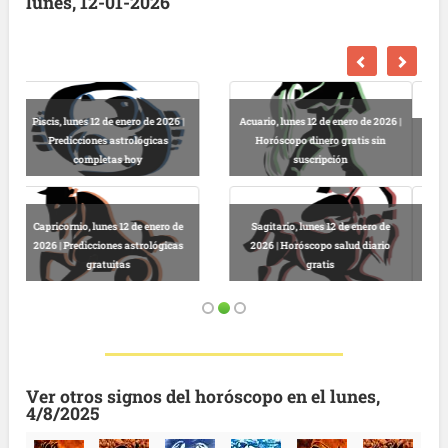
lunes, 12-01-2026
26 |
Libra, lunes 12 de enero de 2026 |
Escorpio, lunes 12 de enero de 2026
Horóscopo dinero gratis sin
| Lectura horóscopo online
suscripción
e
Virgo, lunes 12 de enero de 2026 |
Leo, lunes 12 de enero de 2026 |
o
Predicciones astrológicas online
Horóscopo completo diario
gratis
gratuito
Ver otros signos del horóscopo en el lunes,
4/8/2025