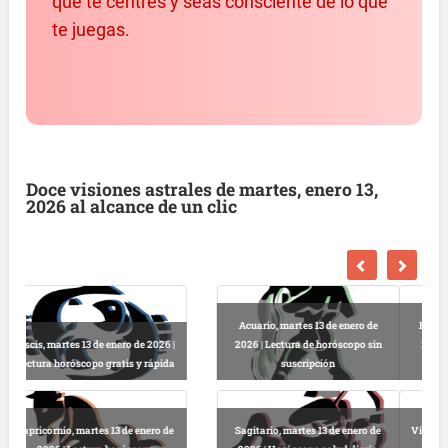
que te centres y seas consciente de lo que
te juegas.
Doce visiones astrales de martes, enero 13,
2026 al alcance de un clic
de
Escorpio, martes 13 de enero de
sin
2026 | Horóscopo gratis hoy y
Libra, martes 13 de enero de 2026 |
completo
Lectura horóscopo online
 de
Virgo, martes 13 de enero de 2026 |