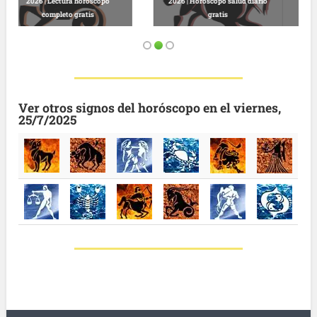
io
Predicciones astrológicas
Leo, martes 13 de enero de 2026 |
gratuitas hoy
Horóscopo completo y gratuito
Ver otros signos del horóscopo en el viernes,
25/7/2025