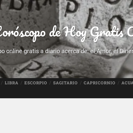
róscopo de Hoy Gratis O
 online gratis a diario acerca de: el Amor, el Dine
LIBRA
ESCORPIO
SAGITARIO
CAPRICORNIO
ACU