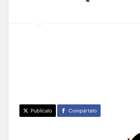
Publícalo
Compártelo