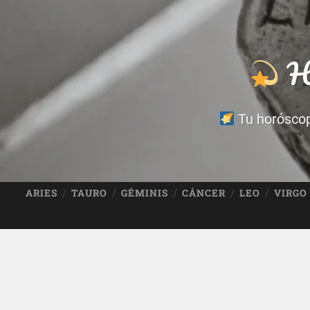
Ho
Tu horóscopo
ARIES
TAURO
GÉMINIS
CÁNCER
LEO
VIRGO