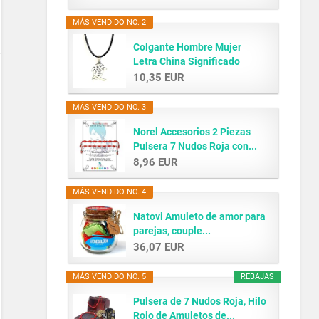
MÁS VENDIDO NO. 2
Colgante Hombre Mujer
Letra China Significado
AMOR...
10,35 EUR
MÁS VENDIDO NO. 3
Norel Accesorios 2 Piezas
Pulsera 7 Nudos Roja con...
8,96 EUR
MÁS VENDIDO NO. 4
Natovi Amuleto de amor para
parejas, couple...
36,07 EUR
MÁS VENDIDO NO. 5
REBAJAS
Pulsera de 7 Nudos Roja, Hilo
Rojo de Amuletos de...