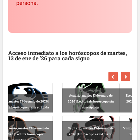
persona.
Acceso inmediato a los horóscopos de martes,
13 de ene de '26 para cada signo
de
Escorpio, martes 13 de enero de
sin
2026 | Horóscopo gratis hoy y
Libra, martes 13 de enero de 2026 |
completo
Lectura horóscopo online
 de
Virgo, martes 13 de enero de 2026 |
io
Predicciones astrológicas
Leo, martes 13 de enero de 2026 |