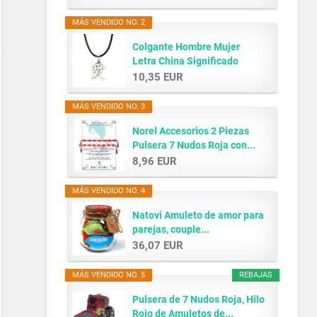
MÁS VENDIDO NO. 2
Colgante Hombre Mujer
Letra China Significado
AMOR...
10,35 EUR
MÁS VENDIDO NO. 3
Norel Accesorios 2 Piezas
Pulsera 7 Nudos Roja con...
8,96 EUR
MÁS VENDIDO NO. 4
Natovi Amuleto de amor para
parejas, couple...
36,07 EUR
MÁS VENDIDO NO. 5
REBAJAS
Pulsera de 7 Nudos Roja, Hilo
Rojo de Amuletos de...