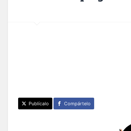
Publícalo
Compártelo