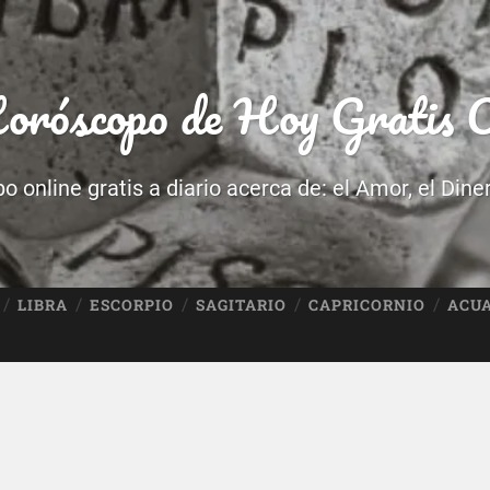
róscopo de Hoy Gratis O
 online gratis a diario acerca de: el Amor, el Dine
LIBRA
ESCORPIO
SAGITARIO
CAPRICORNIO
ACU