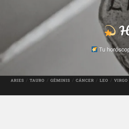
Ho
Tu horóscopo
ARIES
TAURO
GÉMINIS
CÁNCER
LEO
VIRGO