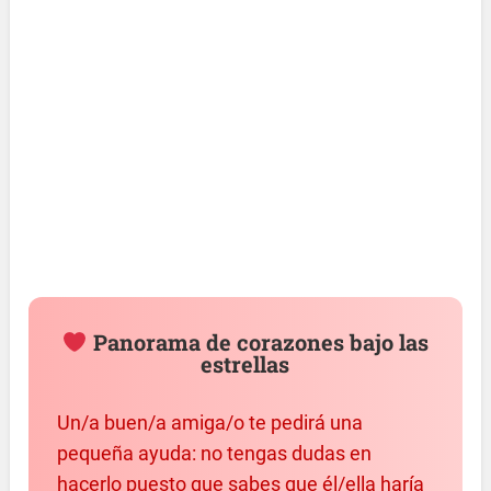
Panorama de corazones bajo las
estrellas
Un/a buen/a amiga/o te pedirá una
pequeña ayuda: no tengas dudas en
hacerlo puesto que sabes que él/ella haría