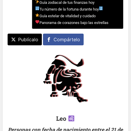
Guía zodiacal de tus finanzas hoy
Tu número de la fortuna durante hoy
Guía estelar de vitalidad y cuidado
Panorama de corazones bajo las estrellas
Publícalo
Compártelo
Leo
Personas con fecha de nacimiento entre el 21 de