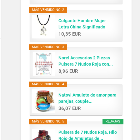
MÁS VENDIDO NO. 2
Colgante Hombre Mujer
Letra China Significado
AMOR...
10,35 EUR
MÁS VENDIDO NO. 3
Norel Accesorios 2 Piezas
Pulsera 7 Nudos Roja con...
8,96 EUR
MÁS VENDIDO NO. 4
Natovi Amuleto de amor para
parejas, couple...
36,07 EUR
MÁS VENDIDO NO. 5
REBAJAS
Pulsera de 7 Nudos Roja, Hilo
Rojo de Amuletos de...