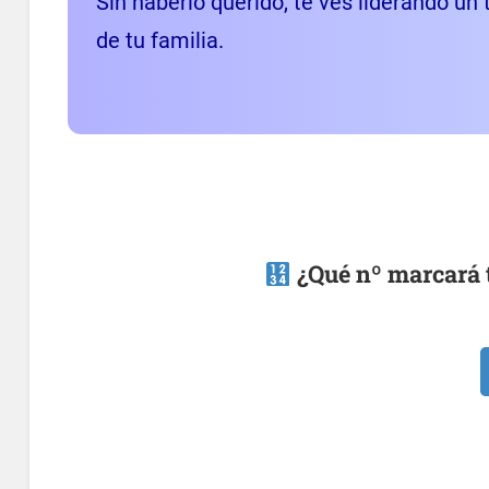
Sin haberlo querido, te ves liderando un
de tu familia.
¿Qué nº marcará 