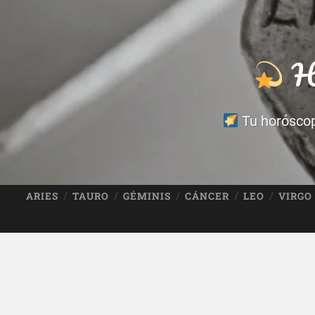
Ho
Tu horóscopo
ARIES
TAURO
GÉMINIS
CÁNCER
LEO
VIRGO