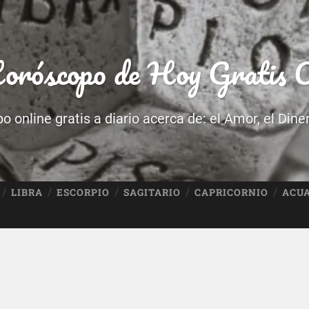
róscopo de Hoy Gratis O
 online gratis a diario acerca de: el Amor, el Dine
LIBRA
ESCORPIO
SAGITARIO
CAPRICORNIO
ACU