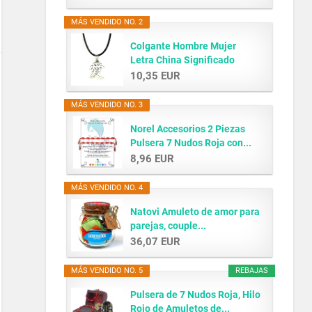
MÁS VENDIDO NO. 2
Colgante Hombre Mujer
Letra China Significado
AMOR...
10,35 EUR
MÁS VENDIDO NO. 3
Norel Accesorios 2 Piezas
Pulsera 7 Nudos Roja con...
8,96 EUR
MÁS VENDIDO NO. 4
Natovi Amuleto de amor para
parejas, couple...
36,07 EUR
MÁS VENDIDO NO. 5
REBAJAS
Pulsera de 7 Nudos Roja, Hilo
Rojo de Amuletos de...