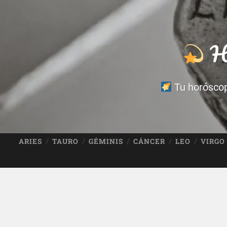
Ho
Tu horóscopo
ARIES
TAURO
GÉMINIS
CÁNCER
LEO
VIRGO