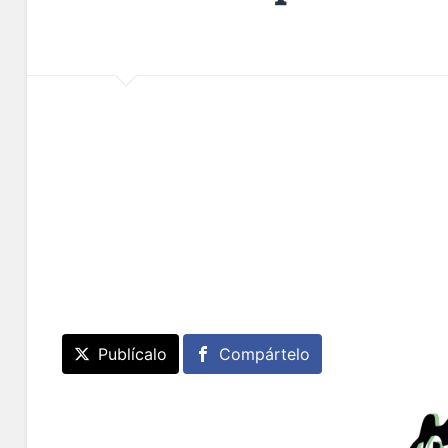
Publícalo
Compártelo