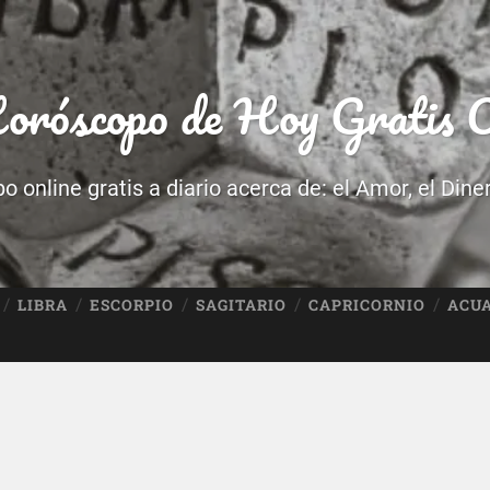
róscopo de Hoy Gratis O
 online gratis a diario acerca de: el Amor, el Dine
LIBRA
ESCORPIO
SAGITARIO
CAPRICORNIO
ACU