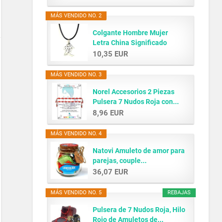
MÁS VENDIDO NO. 2
Colgante Hombre Mujer
Letra China Significado
AMOR...
10,35 EUR
MÁS VENDIDO NO. 3
Norel Accesorios 2 Piezas
Pulsera 7 Nudos Roja con...
8,96 EUR
MÁS VENDIDO NO. 4
Natovi Amuleto de amor para
parejas, couple...
36,07 EUR
MÁS VENDIDO NO. 5
REBAJAS
Pulsera de 7 Nudos Roja, Hilo
Rojo de Amuletos de...