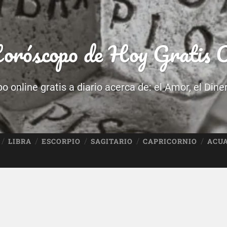
róscopo de Hoy Gratis O
 online gratis a diario acerca de: el Amor, el Dine
LIBRA
ESCORPIO
SAGITARIO
CAPRICORNIO
ACU