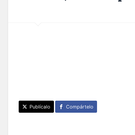
Publícalo
Compártelo