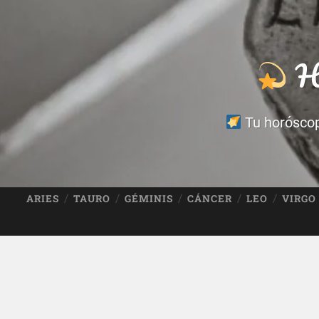
Ho
Tu horóscopo
ARIES
TAURO
GÉMINIS
CÁNCER
LEO
VIRGO