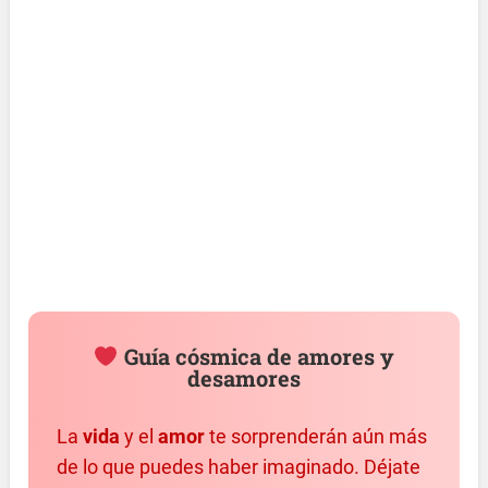
Guía cósmica de amores y
desamores
La
vida
y el
amor
te sorprenderán aún más
de lo que puedes haber imaginado. Déjate