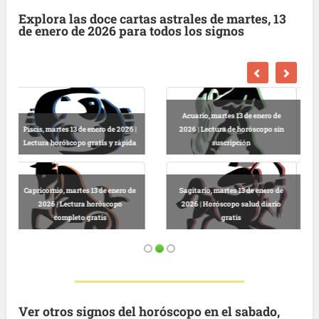
Explora las doce cartas astrales de martes, 13
de enero de 2026 para todos los signos
de
Escorpio, martes 13 de enero de
in
2026 | Horóscopo gratis hoy y
Libra, martes 13 de enero de 2026 |
completo
Lectura horóscopo online
de
Virgo, martes 13 de enero de 2026 |
io
Predicciones astrológicas
Leo, martes 13 de enero de 2026 |
gratuitas hoy
Horóscopo completo y gratuito
Ver otros signos del horóscopo en el sabado,