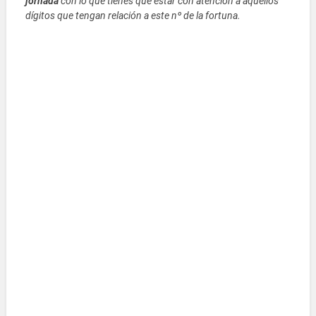
jornada
con lo que tienes que estar con atención a aquellos
dígitos que tengan relación a este nº de la fortuna.