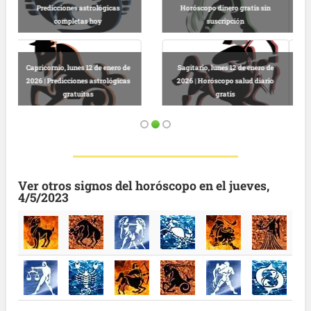
tis sin
Escorpio, lunes 12 de enero de 2026
Horóscopo dinero gratis sin
| Lectura horóscopo online
suscripción
enero de
Virgo, lunes 12 de enero de 2026 |
Leo, lunes 12 de enero de 2026 |
d diario
Predicciones astrológicas online
Horóscopo completo diario
gratis
gratuito
Ver otros signos del horóscopo en el jueves,
4/5/2023