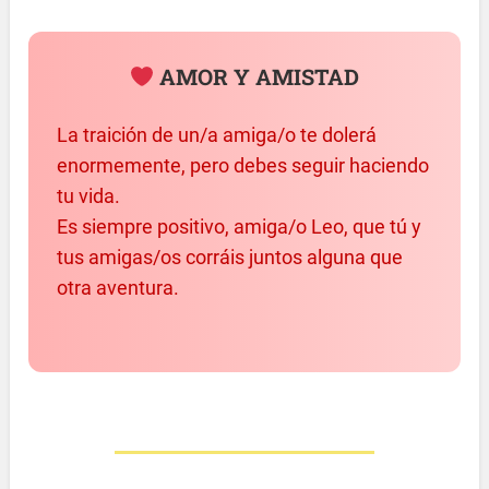
AMOR Y AMISTAD
La traición de un/a amiga/o te dolerá
enormemente, pero debes seguir haciendo
tu vida.
Es siempre positivo, amiga/o Leo, que tú y
tus amigas/os corráis juntos alguna que
otra aventura.