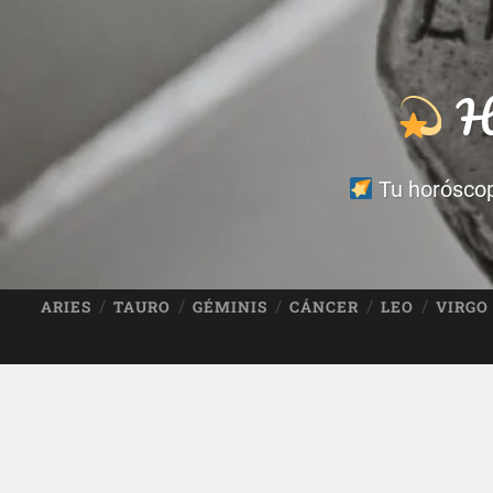
Ho
Tu horóscopo
ARIES
TAURO
GÉMINIS
CÁNCER
LEO
VIRGO