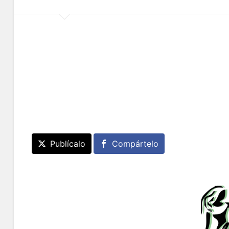
Publícalo
Compártelo