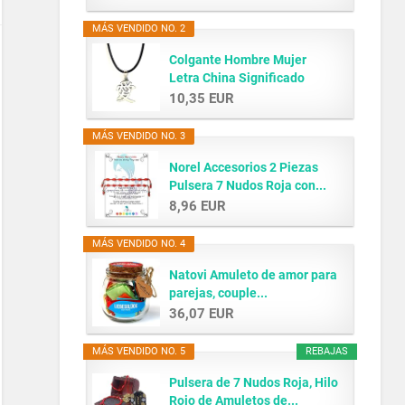
MÁS VENDIDO NO. 2
Colgante Hombre Mujer
Letra China Significado
AMOR...
10,35 EUR
MÁS VENDIDO NO. 3
Norel Accesorios 2 Piezas
Pulsera 7 Nudos Roja con...
8,96 EUR
MÁS VENDIDO NO. 4
Natovi Amuleto de amor para
parejas, couple...
36,07 EUR
MÁS VENDIDO NO. 5
REBAJAS
Pulsera de 7 Nudos Roja, Hilo
Rojo de Amuletos de...