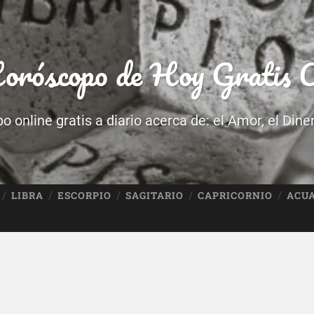
róscopo de Hoy Gratis O
 online gratis a diario acerca de: el Amor, el Dine
LIBRA
ESCORPIO
SAGITARIO
CAPRICORNIO
ACU