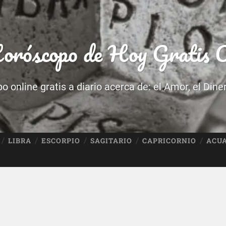
róscopo de Hoy Gratis O
 online gratis a diario acerca de: el Amor, el Dine
LIBRA
ESCORPIO
SAGITARIO
CAPRICORNIO
ACU