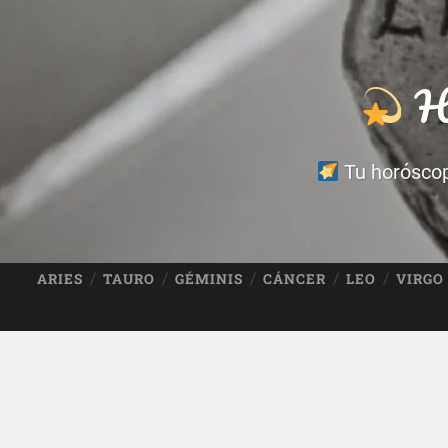
Ho
Tu horóscopo
ARIES
TAURO
GÉMINIS
CÁNCER
LEO
VIRGO