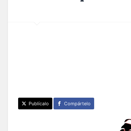
Publícalo
Compártelo