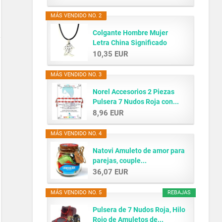
MÁS VENDIDO NO. 2
Colgante Hombre Mujer
Letra China Significado
AMOR...
10,35 EUR
MÁS VENDIDO NO. 3
Norel Accesorios 2 Piezas
Pulsera 7 Nudos Roja con...
8,96 EUR
MÁS VENDIDO NO. 4
Natovi Amuleto de amor para
parejas, couple...
36,07 EUR
MÁS VENDIDO NO. 5
REBAJAS
Pulsera de 7 Nudos Roja, Hilo
Rojo de Amuletos de...