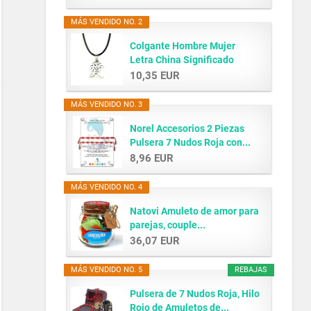
MÁS VENDIDO NO. 2
Colgante Hombre Mujer
Letra China Significado
AMOR...
10,35 EUR
MÁS VENDIDO NO. 3
Norel Accesorios 2 Piezas
Pulsera 7 Nudos Roja con...
8,96 EUR
MÁS VENDIDO NO. 4
Natovi Amuleto de amor para
parejas, couple...
36,07 EUR
MÁS VENDIDO NO. 5
REBAJAS
Pulsera de 7 Nudos Roja, Hilo
Rojo de Amuletos de...