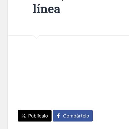
línea
Publícalo
Compártelo