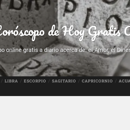
róscopo de Hoy Gratis O
 online gratis a diario acerca de: el Amor, el Dine
LIBRA
ESCORPIO
SAGITARIO
CAPRICORNIO
ACU