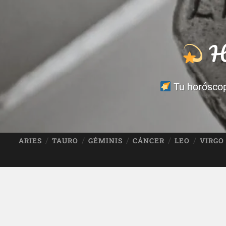
Ho
Tu horóscopo
ARIES
TAURO
GÉMINIS
CÁNCER
LEO
VIRGO