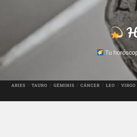
Ho
Tu horóscopo
ARIES
TAURO
GÉMINIS
CÁNCER
LEO
VIRGO