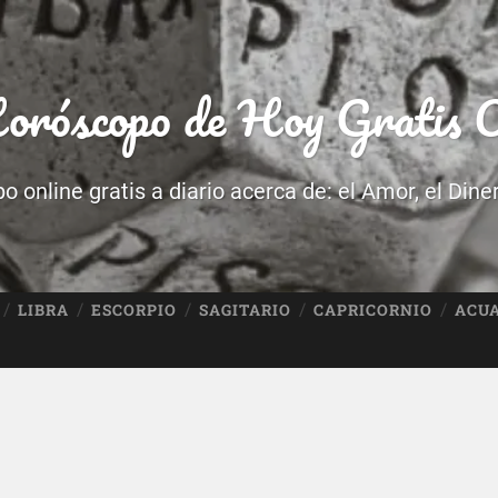
róscopo de Hoy Gratis O
 online gratis a diario acerca de: el Amor, el Dine
LIBRA
ESCORPIO
SAGITARIO
CAPRICORNIO
ACU