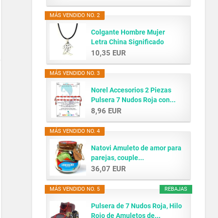
MÁS VENDIDO NO. 2
Colgante Hombre Mujer
Letra China Significado
AMOR...
10,35 EUR
MÁS VENDIDO NO. 3
Norel Accesorios 2 Piezas
Pulsera 7 Nudos Roja con...
8,96 EUR
MÁS VENDIDO NO. 4
Natovi Amuleto de amor para
parejas, couple...
36,07 EUR
MÁS VENDIDO NO. 5
REBAJAS
Pulsera de 7 Nudos Roja, Hilo
Rojo de Amuletos de...