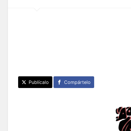
Publícalo
Compártelo