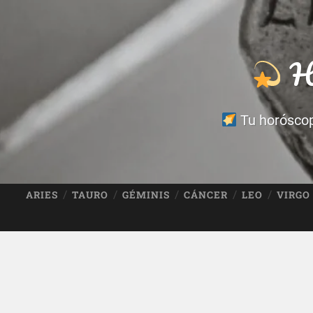
Ho
Tu horóscopo
ARIES
TAURO
GÉMINIS
CÁNCER
LEO
VIRGO