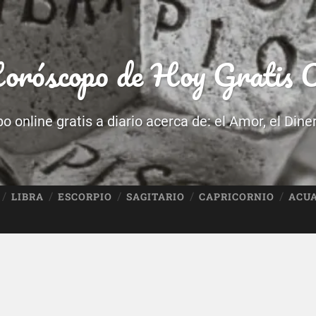
róscopo de Hoy Gratis O
 online gratis a diario acerca de: el Amor, el Dine
LIBRA
ESCORPIO
SAGITARIO
CAPRICORNIO
ACU