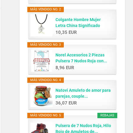
MÁS VENDIDO NO. 2
Colgante Hombre Mujer
Letra China Significado
AMOR...
10,35 EUR
MÁS VENDIDO NO. 3
Norel Accesorios 2 Piezas
Pulsera 7 Nudos Roja con...
8,96 EUR
MÁS VENDIDO NO. 4
Natovi Amuleto de amor para
parejas, couple...
36,07 EUR
MÁS VENDIDO NO. 5
REBAJAS
Pulsera de 7 Nudos Roja, Hilo
Rojo de Amuletos de...