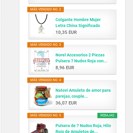
MÁS VENDIDO NO. 2
Colgante Hombre Mujer
Letra China Significado
AMOR...
10,35 EUR
MÁS VENDIDO NO. 3
Norel Accesorios 2 Piezas
Pulsera 7 Nudos Roja con...
8,96 EUR
MÁS VENDIDO NO. 4
Natovi Amuleto de amor para
parejas, couple...
36,07 EUR
MÁS VENDIDO NO. 5
REBAJAS
Pulsera de 7 Nudos Roja, Hilo
Rojo de Amuletos de...