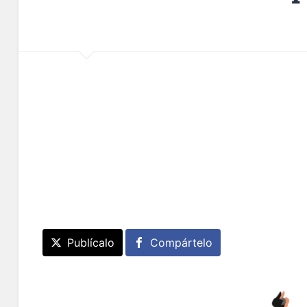
Publícalo
Compártelo