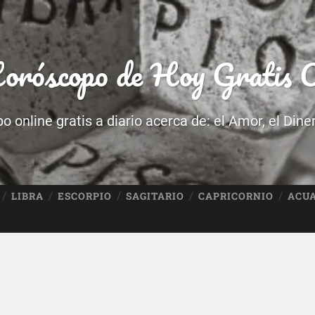
róscopo de Hoy Gratis O
 online gratis a diario acerca de: el Amor, el Dine
LIBRA
ESCORPIO
SAGITARIO
CAPRICORNIO
ACU