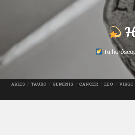
Ho
Tu horóscopo
ARIES
TAURO
GÉMINIS
CÁNCER
LEO
VIRGO