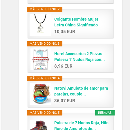
MÁS VENDIDO NO. 2
Colgante Hombre Mujer
Letra China Significado
AMOR...
10,35 EUR
MÁS VENDIDO NO. 3
Norel Accesorios 2 Piezas
Pulsera 7 Nudos Roja con...
8,96 EUR
MÁS VENDIDO NO. 4
Natovi Amuleto de amor para
parejas, couple...
36,07 EUR
MÁS VENDIDO NO. 5
REBAJAS
Pulsera de 7 Nudos Roja, Hilo
Rojo de Amuletos de...