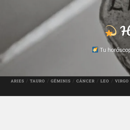
Ho
Tu horóscopo
ARIES
TAURO
GÉMINIS
CÁNCER
LEO
VIRGO