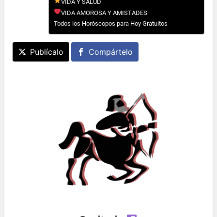
VIDA Y SALUD
VIDA AMOROSA Y AMISTADES
Todos los Horóscopos para Hoy Gratuitos
Publícalo
Compártelo