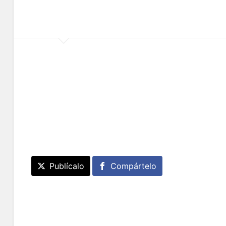
Publícalo
Compártelo