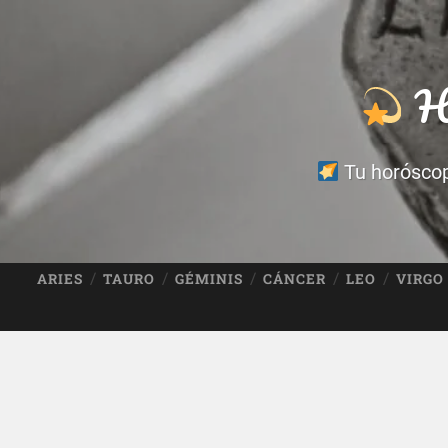
Ho
Tu horóscopo
ARIES
TAURO
GÉMINIS
CÁNCER
LEO
VIRGO