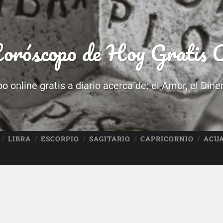
róscopo de Hoy Gratis O
 online gratis a diario acerca de: el Amor, el Dine
LIBRA
ESCORPIO
SAGITARIO
CAPRICORNIO
ACU