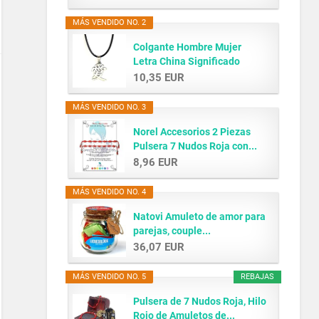
MÁS VENDIDO NO. 2
Colgante Hombre Mujer
Letra China Significado
AMOR...
10,35 EUR
MÁS VENDIDO NO. 3
Norel Accesorios 2 Piezas
Pulsera 7 Nudos Roja con...
8,96 EUR
MÁS VENDIDO NO. 4
Natovi Amuleto de amor para
parejas, couple...
36,07 EUR
MÁS VENDIDO NO. 5
REBAJAS
Pulsera de 7 Nudos Roja, Hilo
Rojo de Amuletos de...