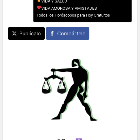
VIDA Y SALUD
VIDA AMOROSA Y AMISTADES
Todos los Horóscopos para Hoy Gratuitos
Publícalo
Compártelo