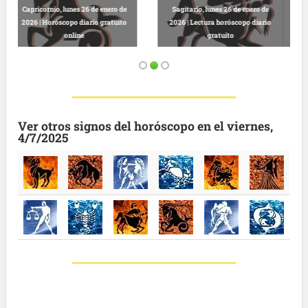
de
Virgo, lunes 26 de enero de 2026 |
Cáncer, lunes 26 de enero de 2026 |
io
Horóscopo gratis hoy y sin
Horóscopo completo online sin
registro
registro
Ver otros signos del horóscopo en el viernes,
4/7/2025