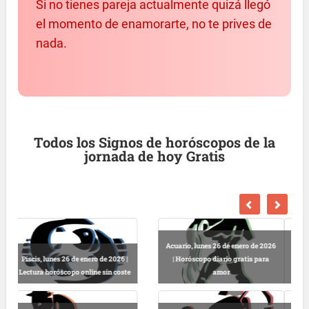
Si no tienes pareja actualmente quizá llegó
el momento de enamorarte, no te prives de
nada.
Todos los Signos de horóscopos de la
jornada de hoy Gratis
2026
Escorpio, lunes 26 de enero de
ra
2026 | Predicciones astrológicas
Libra, lunes 26 de enero de 2026 |
gratis online
Horóscopo completo y gratuito