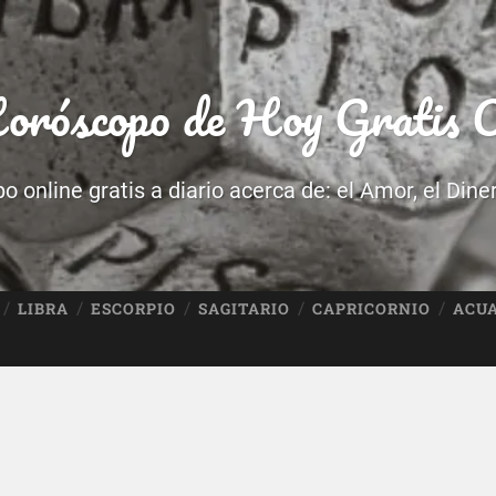
róscopo de Hoy Gratis O
 online gratis a diario acerca de: el Amor, el Dine
LIBRA
ESCORPIO
SAGITARIO
CAPRICORNIO
ACU