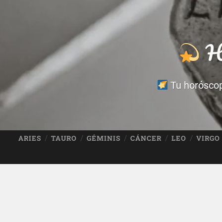
Ho
Tu horóscopo
ARIES
TAURO
GÉMINIS
CÁNCER
LEO
VIRGO