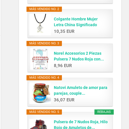
MÁS VENDIDO NO. 2
Colgante Hombre Mujer
Letra China Significado
AMOR...
10,35 EUR
MÁS VENDIDO NO. 3
Norel Accesorios 2 Piezas
Pulsera 7 Nudos Roja con...
8,96 EUR
MÁS VENDIDO NO. 4
Natovi Amuleto de amor para
parejas, couple...
36,07 EUR
MÁS VENDIDO NO. 5
REBAJAS
Pulsera de 7 Nudos Roja, Hilo
Rojo de Amuletos de...