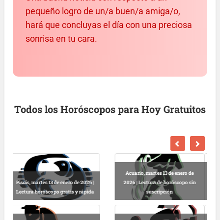
pequeño logro de un/a buen/a amiga/o,
hará que concluyas el día con una preciosa
sonrisa en tu cara.
Todos los Horóscopos para Hoy Gratuitos
de
Escorpio, martes 13 de enero de
in
2026 | Horóscopo gratis hoy y
Libra, martes 13 de enero de 2026 |
completo
Lectura horóscopo online