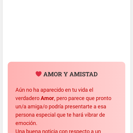
AMOR Y AMISTAD
Aún no ha aparecido en tu vida el
verdadero
Amor
, pero parece que pronto
un/a amiga/o podría presentarte a esa
persona especial que te hará vibrar de
emoción.
Una buena noticia con respecto a un