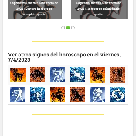
de
Virgo, martes 13 de enero de 2026 |
io
Predicciones astrológicas
Leo, martes 13 de enero de 2026 |
gratuitas hoy
Horóscopo completo y gratuito
Ver otros signos del horóscopo en el viernes,
7/4/2023