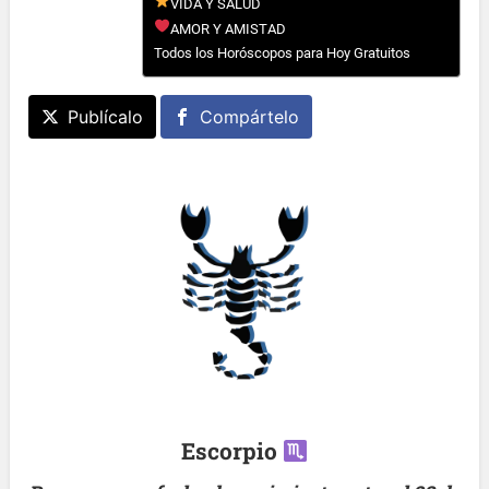
VIDA Y SALUD
AMOR Y AMISTAD
Todos los Horóscopos para Hoy Gratuitos
Publícalo
Compártelo
Escorpio