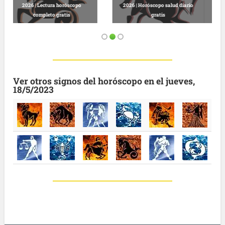
rio
Predicciones astrológicas
Leo, martes 13 de enero de 2026 |
gratuitas hoy
Horóscopo completo y gratuito
Ver otros signos del horóscopo en el jueves,
18/5/2023