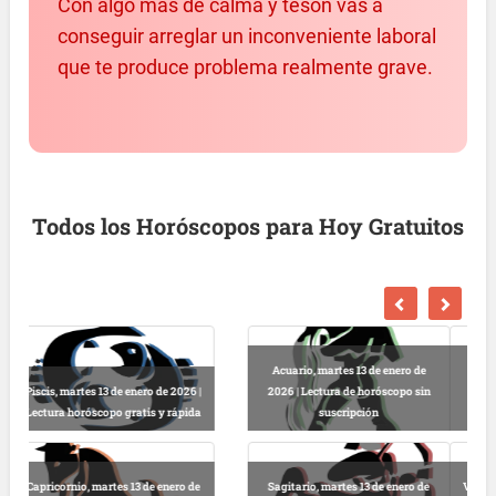
Con algo más de calma y tesón vas a
conseguir arreglar un inconveniente laboral
que te produce problema realmente grave.
Todos los Horóscopos para Hoy Gratuitos
o de
Escorpio, martes 13 de enero de
 sin
2026 | Horóscopo gratis hoy y
Libra, martes 13 de enero de 2026 |
completo
Lectura horóscopo online
o de
Virgo, martes 13 de enero de 2026 |