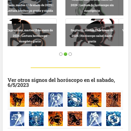
in
2026 | Horóscopo gratis hoy y
Libra, martes 13 de enero de 2026 |
completo
Lectura horóscopo online
de
Virgo, martes 13 de enero de 2026 |
o
Predicciones astrológicas
Leo, martes 13 de enero de 2026 |
gratuitas hoy
Horóscopo completo y gratuito
Ver otros signos del horóscopo en el sabado,
6/5/2023