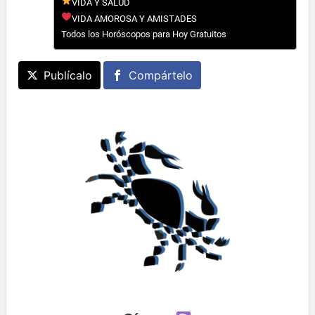
VIDA Y SALUD
VIDA AMOROSA Y AMISTADES
Todos los Horóscopos para Hoy Gratuitos
Publícalo
Compártelo