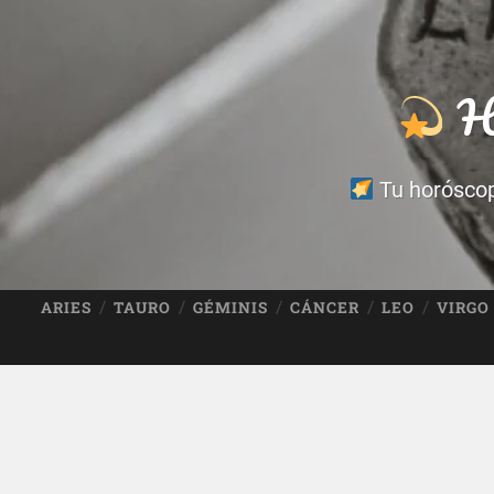
Ho
Tu horóscopo
ARIES
TAURO
GÉMINIS
CÁNCER
LEO
VIRGO