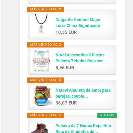
MÁS VENDIDO NO. 2
Colgante Hombre Mujer
Letra China Significado
AMOR...
10,35 EUR
MÁS VENDIDO NO. 3
Norel Accesorios 2 Piezas
Pulsera 7 Nudos Roja con...
8,96 EUR
MÁS VENDIDO NO. 4
Natovi Amuleto de amor para
parejas, couple...
36,07 EUR
MÁS VENDIDO NO. 5
REBAJAS
Pulsera de 7 Nudos Roja, Hilo
Rojo de Amuletos de...