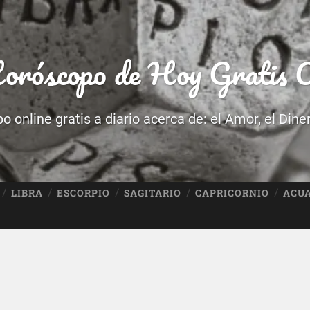
róscopo de Hoy Gratis O
 online gratis a diario acerca de: el Amor, el Dine
LIBRA
ESCORPIO
SAGITARIO
CAPRICORNIO
ACU