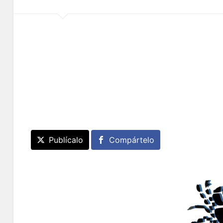
Publícalo
Compártelo