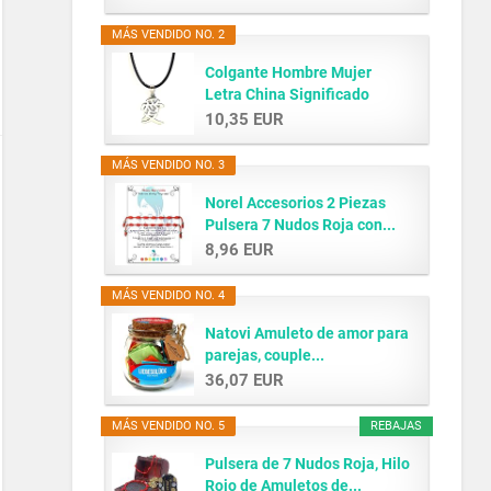
MÁS VENDIDO NO. 2
Colgante Hombre Mujer
Letra China Significado
AMOR...
10,35 EUR
MÁS VENDIDO NO. 3
Norel Accesorios 2 Piezas
Pulsera 7 Nudos Roja con...
8,96 EUR
MÁS VENDIDO NO. 4
Natovi Amuleto de amor para
parejas, couple...
36,07 EUR
MÁS VENDIDO NO. 5
REBAJAS
Pulsera de 7 Nudos Roja, Hilo
Rojo de Amuletos de...