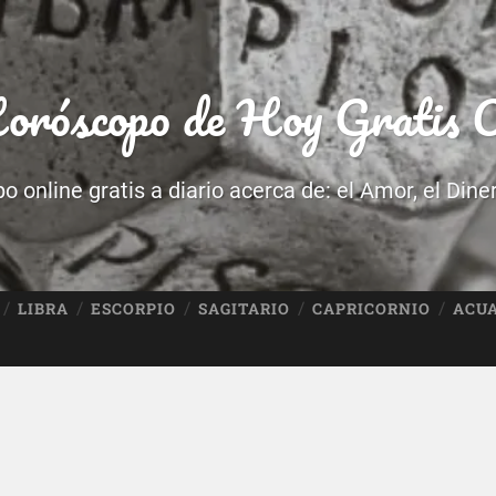
róscopo de Hoy Gratis O
 online gratis a diario acerca de: el Amor, el Dine
LIBRA
ESCORPIO
SAGITARIO
CAPRICORNIO
ACU