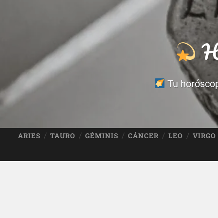
Ho
Tu horóscopo
ARIES
TAURO
GÉMINIS
CÁNCER
LEO
VIRGO