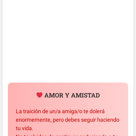
AMOR Y AMISTAD
La traición de un/a amiga/o te dolerá
enormemente, pero debes seguir haciendo
tu vida.