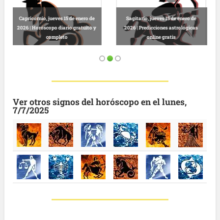
de
Virgo, jueves 15 de enero de 2026 |
Leo, jueves 15 de enero de 2026 |
cas
Horóscopo diario gratis para
Lectura horóscopo completo
dinero
gratis
Ver otros signos del horóscopo en el lunes,
7/7/2025