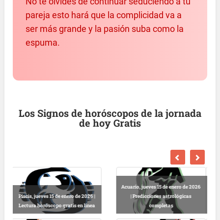
No te olvides de continuar seduciendo a tu
pareja esto hará que la complicidad va a
ser más grande y la pasión suba como la
espuma.
Los Signos de horóscopos de la jornada
de hoy Gratis
2026
Escorpio, jueves 15 de enero de
2026 | Horóscopo diario gratis y
Libra, jueves 15 de enero de 2026 |
fiable
Horóscopo gratis hoy y completo